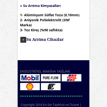
» Su Arıtma Kimyasalları
1-
Alüminyum Sülfat Tozu (0,10mm)
2-
Aniyonik Polielektrolit (SNF
Marka)
3-
Toz Kireç (%90 saflıkta)
Su Arıtma Cihazlar
ENDÜSTRİYEL MAKİNA YAĞLARI
Copyright 2016 En-Ser Taahhüt ve Ticaret |